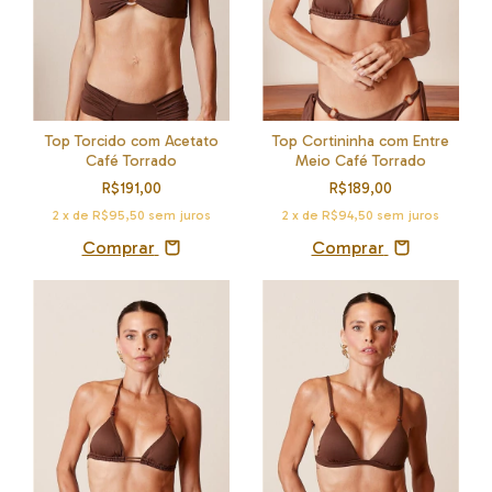
Top Torcido com Acetato
Top Cortininha com Entre
Café Torrado
Meio Café Torrado
R$191,00
R$189,00
2
x de
R$95,50
sem juros
2
x de
R$94,50
sem juros
Comprar
Comprar