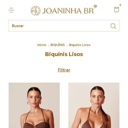
0
Início
.
BIQUÍNIS
.
Biquínis Lisos
Biquínis Lisos
Filtrar