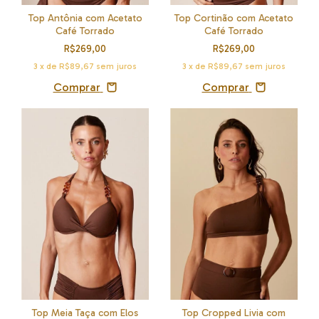
Top Antônia com Acetato
Top Cortinão com Acetato
Café Torrado
Café Torrado
R$269,00
R$269,00
3
x de
R$89,67
sem juros
3
x de
R$89,67
sem juros
Comprar
Comprar
Top Meia Taça com Elos
Top Cropped Livia com