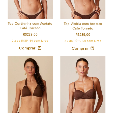
Top Cortininha com Acetato
Top Vitória com Acetato
Café Torrado
Café Torrado
R$229,00
R$239,00
2
x de
R$114,50
sem juros
2
x de
R$119,50
sem juros
Comprar
Comprar